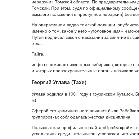
иерархии» Томской области. По предварительным д
Томский. При этом, судя по официальному сообщен
высшего положения в преступной иерархии) без до
На оперативном видео томской полиции, опублико
именно о том, какое у него «уголовное имя» и мож
Путин подписал закон о наказании за занятие высш
года.
Тайга.
инфо вспоминает известных сибиряков, которые в 
и которых правоохранительные органы называли «
Георгий Углава (Тахи)
Углава родился в 1961 году в грузинском Кутаиси. 
м).
Сферой его криминального влияния были Забайкаль
группировках соблюдалась жесткая дисциплина.
Пользователи профильного сайта «Прайм крайм» н
уклад един» среди школьников, утверждая, что ча