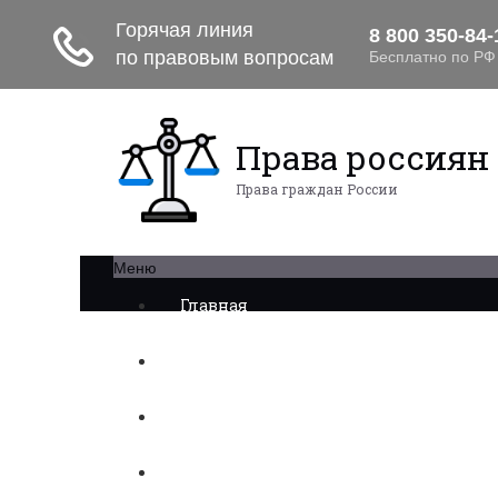
Права россиян
Права граждан России
Меню
Главная
Военное право
Трудовое право
Медицинское право