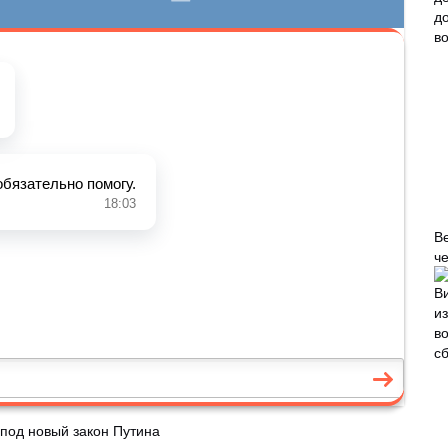
В
че
 под новый закон Путина