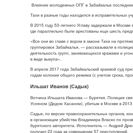
Влияние молодежных ОПГ в Забайкалье последние 
Тахи в разные годы находился в исправительных уч
В 2015 году 53-летнего Углаву задержали в Москве 
где параллельно были арестованы еще шесть пред
«Все они во главе с вором в законе Тахи на протяж
группировок Забайкалья, — рассказывали в полици
деятельность групп, занимающихся кражами и уго
в виде выкупа».
В апреле 2017 года Забайкальский краевой суд при
годам колонии общего режима (с учетом срока, про
Ильшат Иванов (Садык)
Вотчина Ильшата Иванова — Бурятия. Полиция связы
Усояном (Дедом Хасаном), убитым в Москве в 2013 
Садык, по версии правоохранительных органов, ко
в организации убийства Владимира Власко по проз
бурятского авторитета. Исполнитель — Андрей Др
получил 23 года за совершение 57 преступлений.