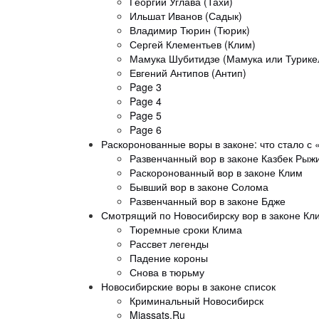
Георгий Углава (Тахи)
Ильшат Иванов (Садык)
Владимир Тюрин (Тюрик)
Сергей Клементьев (Клим)
Мамука Шубитидзе (Мамука или Турике
Евгений Антипов (Антип)
Page 3
Page 4
Page 5
Page 6
Раскоронованные воры в законе: что стало с
Развенчанный вор в законе Казбек Рыж
Раскоронованный вор в законе Клим
Бывший вор в законе Солома
Развенчанный вор в законе Бдже
Смотрящий по Новосибирску вор в законе Кл
Тюремные сроки Клима
Рассвет легенды
Падение короны
Снова в тюрьму
Новосибирские воры в законе список
Криминальный Новосибирск
Miassats.Ru