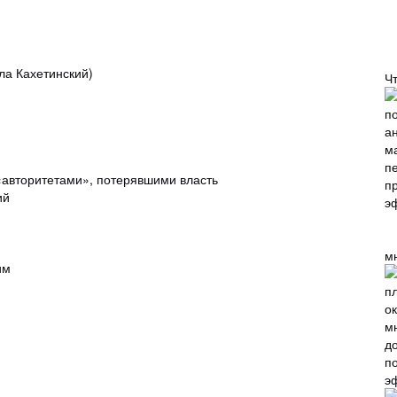
ла Кахетинский)
Ч
 «авторитетами», потерявшими власть
ий
м
им
п
э