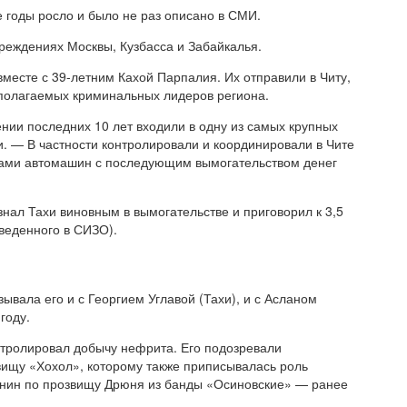
годы росло и было не раз описано в СМИ.
реждениях Москвы, Кузбасса и Забайкалья.
вместе с 39-летним Кахой Парпалия. Их отправили в Читу,
полагаемых криминальных лидеров региона.
ении последних 10 лет входили в одну из самых крупных
и. — В частности контролировали и координировали в Чите
нами автомашин с последующим вымогательством денег
знал Тахи виновным в вымогательстве и приговорил к 3,5
веденного в СИЗО).
вала его и с Георгием Углавой (Тахи), и с Асланом
году.
нтролировал добычу нефрита. Его подозревали
вищу «Хохол», которому также приписывалась роль
юнин по прозвищу Дрюня из банды «Осиновские» — ранее