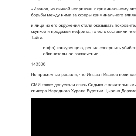
«Иванов, из личной неприязни к криминальному авт
борьбы между ними за сферы криминального влияни
и лица из его окружения стали оказывать покровит
скупкой и продажей нефрита, то есть составили чл
Тайги.
инфо) конкуренцию, решил совершить убийст
обвинительное заключение.
143338
Но присяжные решили, что Ильшат Иванов невинове
СМИ также допускали связь Садыка с влиятельными
спикера Народного Хурала Бурятии Цырена Доржие