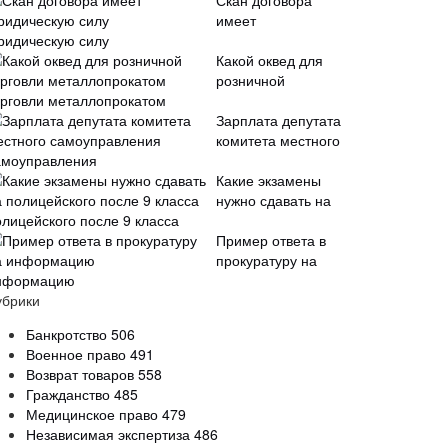
Скан договора
имеет
ридическую силу
Какой оквед для
розничной
орговли металлопрокатом
Зарплата депутата
комитета местного
амоуправления
Какие экзамены
нужно сдавать на
олицейского после 9 класса
Пример ответа в
прокуратуру на
нформацию
убрики
Банкротство
506
Военное право
491
Возврат товаров
558
Гражданство
485
Медицинское право
479
Независимая экспертиза
486