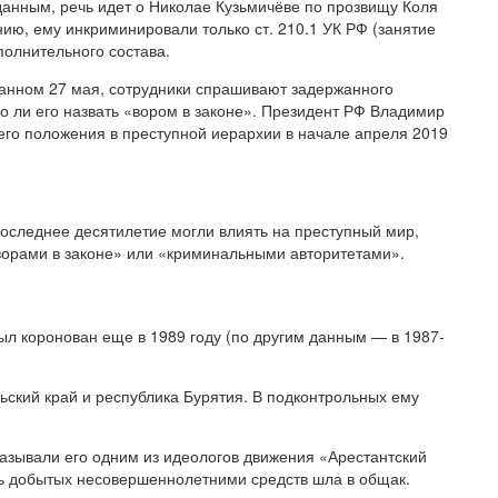
анным, речь идет о Николае Кузьмичёве по прозвищу Коля
ию, ему инкриминировали только ст. 210.1 УК РФ (занятие
полнительного состава.
ванном 27 мая, сотрудники спрашивают задержанного
но ли его назвать «вором в законе». Президент РФ Владимир
его положения в преступной иерархии в начале апреля 2019
последнее десятилетие могли влиять на преступный мир,
ворами в законе» или «криминальными авторитетами».
Был коронован еще в 1989 году (по другим данным — в 1987-
ский край и республика Бурятия. В подконтрольных ему
азывали его одним из идеологов движения «Арестантский
сть добытых несовершеннолетними средств шла в общак.