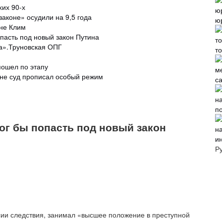
хих 90-х
законе» осудили на 9,5 года
ю
оне Клим
опасть под новый закон Путина
а».Труновская ОПГ
т
пошел по этапу
оне суд прописал особый режим
с
п
мог бы попасть под новый закон
и
Р
рсии следствия, занимал «высшее положение в преступной