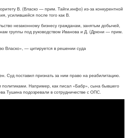
оритету В. (Власко — прим. Тайги.инфо) из-за конкурентной
я, усилившейся после того как В.
ельство незаконному бизнесу гражданам, занятым добычей,
енам группы под руководством Иванова и Д. (Дрюни — прим.
во Власко», — цитируется в решении суда
н. Суд поставил признать за ним право на реабилитацию.
 политиками. Например, как писал «Бабр», сына бывшего
ва Тушина подозревали в сотрудничестве с ОПС.