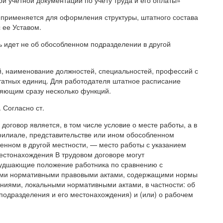
 применяется для оформления структуры, штатного состава
 ее Уставом.
чь идет не об обособленном подразделении в другой
й, наименование должностей, специальностей, профессий с
татных единиц. Для работодателя штатное расписание
яющим сразу несколько функций.
 Согласно ст.
договор является, в том числе условие о месте работы, а в
 филиале, представительстве или ином обособленном
енном в другой местности, — место работы с указанием
местонахождения В трудовом договоре могут
худшающие положение работника по сравнению с
ыми нормативными правовыми актами, содержащими нормы
ениями, локальными нормативными актами, в частности: об
 подразделения и его местонахождения) и (или) о рабочем