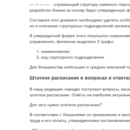
— — — — , отражающий структуру наемного персо
разработке бланка за основу берут утвержденную ф
Составляя этот документ необходимо уделить особ
но и описанию структурных подразделений организ
В утвержденной форме этого локального нормативн
управлениях, филиалах выделено 2 графы:
наименование;
код структурного подразделения.
Для большинства небольших и средних компаний т
Штатное расписание в вопросах и ответа
В нашу редакцию нередко поступают вопросы, каса
штатное расписание. Ответы на наиболее актуальны
Для чего нужно штатное расписание?
В соответствии с Указаниями по применению и зап
труда и его оплаты, утвержденными постановлением
«Об утверждении унифицированных форм первичной