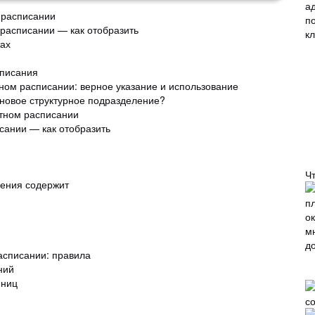
 расписании
расписании — как отобразить
тах
списания
тном расписании: верное указание и использование
 новое структурное подразделение?
атном расписании
сании — как отобразить
Ч
дения содержит
асписании: правила
ний
иниц