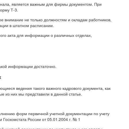
нала, является важным для фирмы документом. При
орму Т-3.
ое внимание не только должностям и окладам работников,
ации в штатном расписании.
ого акта для информации о различных отделах,
акой информации достаточно.
х
ющиеся ведения такого важного кадрового документа, как
е из них мы представили в данной статье.
олнению форм первичной учетной документации по учету
 Госкомстата России от 05.01.2004 г. № 1
 учетной документации по учету труда и его оплаты»