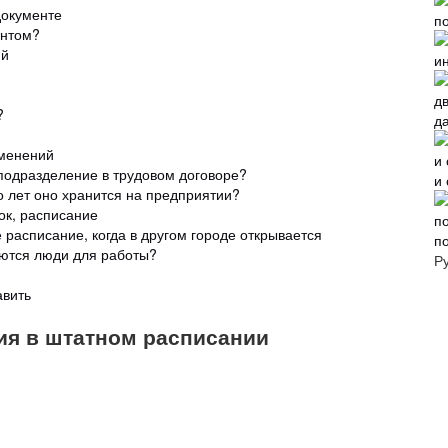
документе
ентом?
ий
?
д
зменений
 подразделение в трудовом договоре?
и
о лет оно хранится на предприятии?
ок, расписание
расписание, когда в другом городе открывается
п
ются люди для работы?
Р
авить
ия в штатном расписании