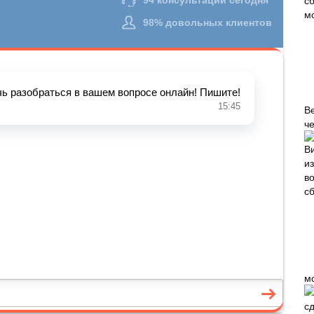
В
че
м