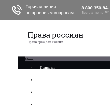
Права россиян
Права граждан России
Меню
Главная
Военное право
Трудовое право
Медицинское право