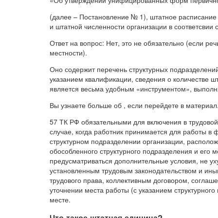
(далее – Постановление № 1), штатное расписание
и штатной численности организации в соответсвии с
Ответ на вопрос: Нет, это не обязательно (если ре
местности).
Оно содержит перечень структурных подразделени
указанием квалификации, сведения о количестве ш
является весьма удобным «инструментом», выполн
Вы узнаете больше об , если перейдете в материал.
57 ТК РФ обязательными для включения в трудовой 
случае, когда работник принимается для работы в
структурном подразделении организации, располож
обособленного структурного подразделения и его 
предусматриваться дополнительные условия, не у
установленным трудовым законодательством и ин
трудового права, коллективным договором, соглаш
уточнении места работы (с указанием структурного
месте.
Что такое штатная единица?