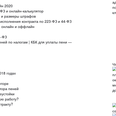
йн 2020
-ФЗ и онлайн-калькулятор
в и размеры штрафов
 исполнения контракта по 223-ФЗ и 44-ФЗ
ор онлайн и оффлайн
4-ФЗ
еней по налогам | КБК для уплаты пени —
Ч
018 годах
яторе
тора пеней
еустойки
ую работу?
нтракту?