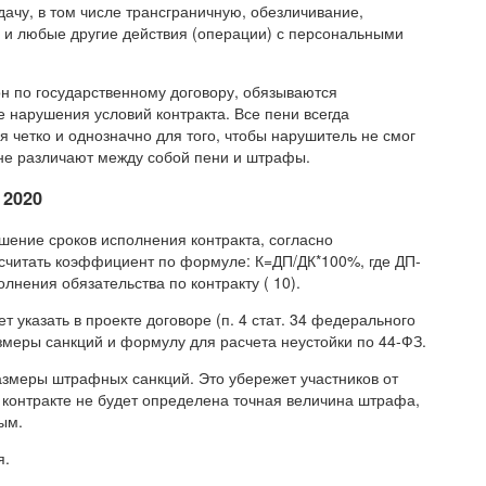
ачу, в том числе трансграничную, обезличивание,
, и любые другие действия (операции) с персональными
он по государственному договору, обязываются
 нарушения условий контракта. Все пени всегда
я четко и однозначно для того, чтобы нарушитель не смог
 не различают между собой пени и штрафы.
 2020
шение сроков исполнения контракта, согласно
считать коэффициент по формуле: К=ДП/ДК*100%, где ДП-
олнения обязательства по контракту ( 10).
 указать в проекте договоре (п. 4 стат. 34 федерального
змеры санкций и формулу для расчета неустойки по 44-ФЗ.
азмеры штрафных санкций. Это убережет участников от
 контракте не будет определена точная величина штрафа,
ым.
я.