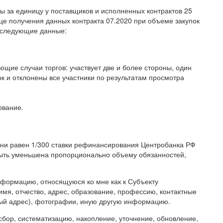
ы за единицу у поставщиков и исполненных контрактов 25
яце получения данных контракта 07.2020 при объеме закупок
т следующие данные:
ющие случаи торгов: участвует две и более стороны, один
вок и отклонены все участники по результатам просмотра
ование.
ни равен 1/300 ставки рефинансирования Центробанка РФ
 быть уменьшена пропорционально объему обязанностей,
ормацию, относящуюся ко мне как к Субъекту
мя, отчество, адрес, образование, профессию, контактные
вый адрес), фотографии, иную другую информацию.
бор, систематизацию, накопление, уточнение, обновление,