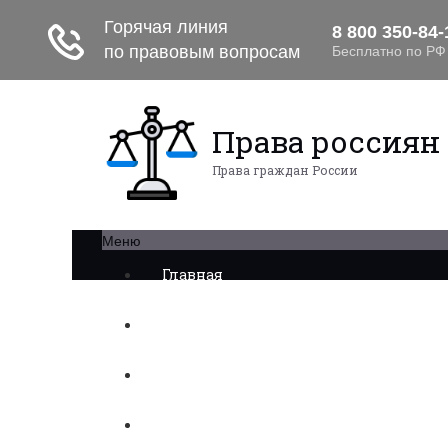
Права россиян
Права граждан России
Меню
Главная
Военное право
Трудовое право
Медицинское право