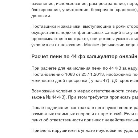
изменение, использование, распространение, перед
блокирование, уничтожение, бессрочное хранение)
данными.
Поставщики и заказчики, выступающие в роли стор
осуществлять подсчет финансовых санкций в случае
прописываются в контракте, они должны указыватьс
уклониться от наказания. Многие физические лица
Расчет пени по 44 фз калькулятор онлайн
При расчете для начисления пени по 44 ФЗ за нару
Постановлению 1063 от 25.11.2013, необходимо по
количество дней просрочки ( у нас 47), ДК- срок исп
Возможные условия о мерах ответственности следует
закона № 44-ФЗ). При этом требуется прописать ра
После подписания контракта в него нужно внести р
возможных взаимных споров и от претензий. Если в
пункт об ответственности признают недействительн
Привлечь нарушителя к уплате неустойки не удастс