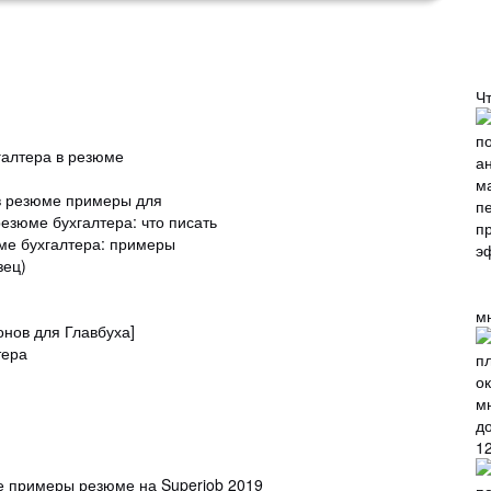
Ч
галтера в резюме
 в резюме примеры для
зюме бухгалтера: что писать
ме бухгалтера: примеры
зец)
м
нов для Главбуха]
тера
12
е примеры резюме на Superjob 2019