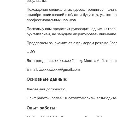
результаты.
Похождение специальных курсов, тренингов, налич
приобретении знаний в области бухучета, укажет 
профессиональных навыков.
Поскольку вам предстоит руководить одним из глав
бухгалтерией, не забудьте акцентировать внимание 
Предлагаем ознакомиться с примером резюме Глав
ФИО
Дата рождения: xx.xx.xxxxГород: МоскваМоб. телефо
E-mail: xxxxxxxxxxx@gmail.com
Основные данные:
Желаемая должность:
Опыт работы: более 10 летАвтомобиль: естьВодитель
Опыт работы: