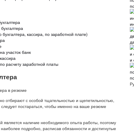
п
бухгалтера
и
 бухгалтера
 бухгалтера, кассира, по заработной плате)
ера
д
е
на участок банк
 кассира
и
по расчету заработной платы
лтера
п
Р
чно отбирают с особой тщательностью и щепетильностью,
у следует постараться, чтобы именно на ваше резюме
ей является наличие необходимого опыта работы, поэтому
наиболее подробно, расписав обязанности и достигнутые