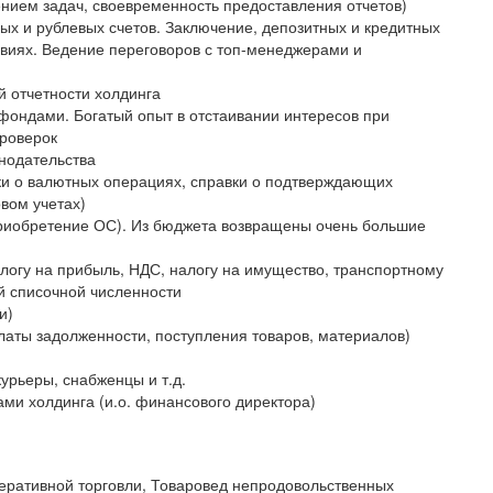
ением задач, своевременность предоставления отчетов)
ых и рублевых счетов. Заключение, депозитных и кредитных
овиях. Ведение переговоров с топ-менеджерами и
 отчетности холдинга
фондами. Богатый опыт в отстаивании интересов при
проверок
нодательства
ки о валютных операциях, справки о подтверждающих
овом учетах)
 приобретение ОС). Из бюджета возвращены очень большие
алогу на прибыль, НДС, налогу на имущество, транспортному
ей списочной численности
и)
латы задолженности, поступления товаров, материалов)
урьеры, снабженцы и т.д.
ми холдинга (и.о. финансового директора)
перативной торговли, Товаровед непродовольственных