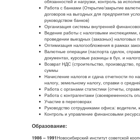
обязанностей и нагрузки, контроль за исполн
Работа с банками (Открытие/закрытие валютн
договоров на выгодных для предприятия усл
руководством банков)
Организация системы внутренней финансовой
Ведение работы с налоговыми инспекциями, 
проведении выездных (заказных) налоговых 
Оптимизация налогообложения в рамках зако
Валютные операции (паспорта сделок, справ
документах, курсовые разницы в бух. и налог
Возврат НДС (строительство, производство,
суммы
Начисление налогов и сдача отчетности по н
налогу, земельному налогу, справки о средн
Работа с органами статистики (отчеты, справк
Работа с контрагентами (своевременность оп
Участие в переговорах
Руководство сотрудниками офиса: водители, к
Контроль и управление финансовыми ресурса
Образование:
1986 – 1991
Новосибирский институт советской коо