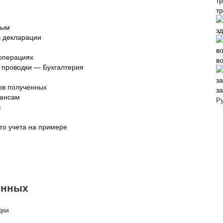
т
ным
зд
в декларации
 операциях
в
е проводки — Бухгалтерия
сов полученных
з
вансам
Р
в
го учета на примере
енных