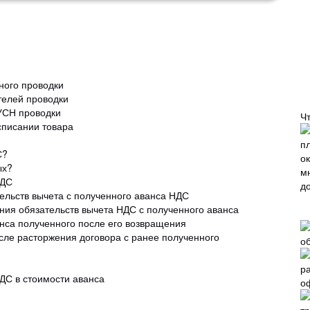
ного проводки
телей проводки
УСН проводки
Ч
списании товара
С?
ых?
НДС
льств вычета с полученного аванса НДС
ия обязательств вычета НДС с полученного аванса
са полученного после его возвращения
ле расторжения договора с ранее полученного
ДС в стоимости аванса
о