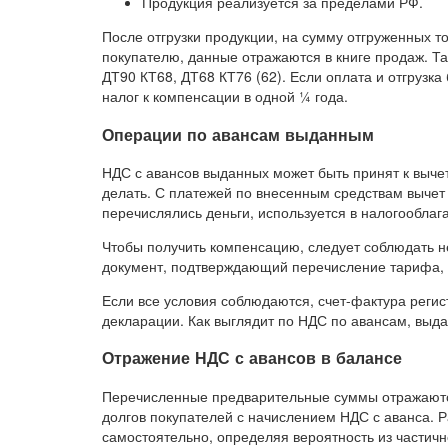
Продукция реализуется за пределами РФ.
После отгрузки продукции, на сумму отгруженных т
покупателю, данные отражаются в книге продаж. Та
ДТ90 КТ68, ДТ68 КТ76 (62). Если оплата и отгрузк
налог к компенсации в одной ¼ года.
Операции по авансам выданным
НДС с авансов выданных может быть принят к вычет
делать. С платежей по внесенным средствам вычет 
перечислялись деньги, используется в налогооблаг
Чтобы получить компенсацию, следует соблюдать н
документ, подтверждающий перечисление тарифа, 
Если все условия соблюдаются, счет-фактура регис
декларации. Как выглядит по НДС по авансам, выда
Отражение НДС с авансов в балансе
Перечисленные предварительные суммы отражаются
долгов покупателей с начислением НДС с аванса. Р
самостоятельно, определяя вероятность из частичн