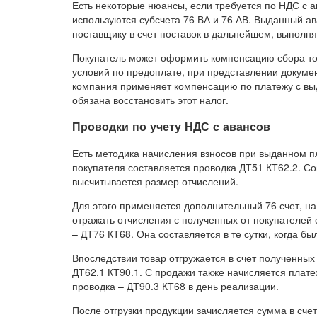
Есть некоторые нюансы, если требуется по НДС с а
используются субсчета 76 ВА и 76 АВ. Выданный а
поставщику в счет поставок в дальнейшем, выполн
Покупатель может оформить компенсацию сбора то
условий по предоплате, при представлении докуме
компания применяет компенсацию по платежу с выд
обязана восстановить этот налог.
Проводки по учету НДС с авансов
Есть методика начисления взносов при выданном п
покупателя составляется проводка ДТ51 КТ62.2. Со
высчитывается размер отчислений.
Для этого применяется дополнительный 76 счет, на
отражать отчисления с полученных от покупателей 
– ДТ76 КТ68. Она составляется в те сутки, когда б
Впоследствии товар отгружается в счет полученных
ДТ62.1 КТ90.1. С продажи также начисляется плате
проводка – ДТ90.3 КТ68 в день реализации.
После отгрузки продукции зачисляется сумма в сче