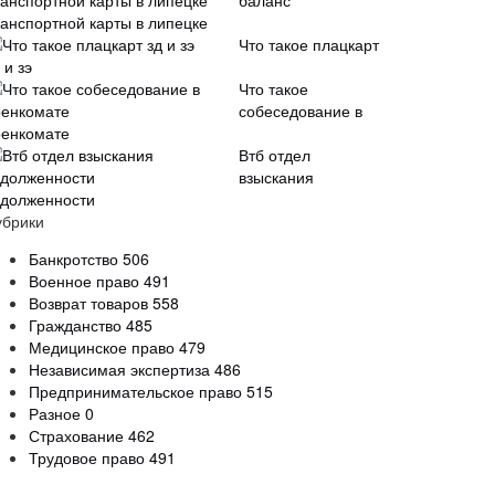
баланс
ранспортной карты в липецке
Что такое плацкарт
 и зэ
Что такое
собеседование в
оенкомате
Втб отдел
взыскания
адолженности
убрики
Банкротство
506
Военное право
491
Возврат товаров
558
Гражданство
485
Медицинское право
479
Независимая экспертиза
486
Предпринимательское право
515
Разное
0
Страхование
462
Трудовое право
491