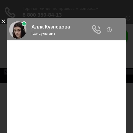
Права россиян
Права граждан России
Меню
Главная
Военное право
Трудовое право
Медицинское право