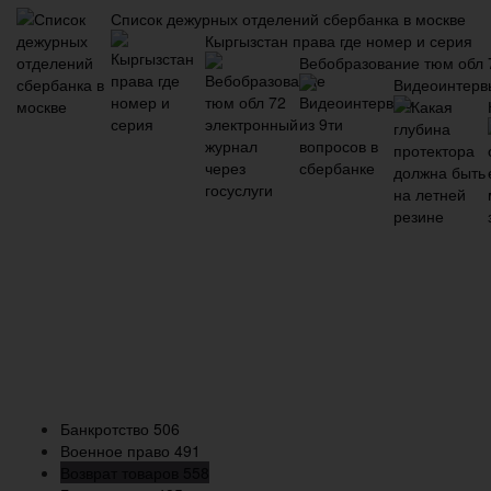
Список дежурных отделений сбербанка в москве
Кыргызстан права где номер и серия
Вебобразование тюм обл 7
Видеоинтервь
Банкротство
506
Военное право
491
Возврат товаров
558