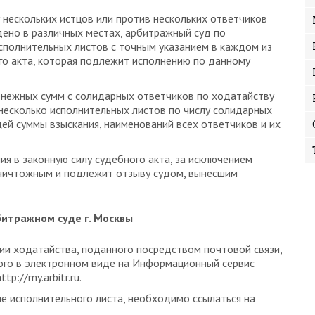
у нескольких истцов или против нескольких ответчиков
ено в различных местах, арбитражный суд по
сполнительных листов с точным указанием в каждом из
ого акта, которая подлежит исполнению по данному
енежных сумм с солидарных ответчиков по ходатайству
несколько исполнительных листов по числу солидарных
щей суммы взыскания, наименований всех ответчиков и их
я в законную силу судебного акта, за исключением
 ничтожным и подлежит отзыву судом, вынесшим
итражном суде г. Москвы
ии ходатайства, поданного посредством почтовой связи,
ого в электронном виде на Информационный сервис
://my.arbitr.ru.
че исполнительного листа, необходимо ссылаться на