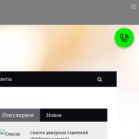
тветы
Популярное
Новое
Список дежурных отделений
сбербанка в москве