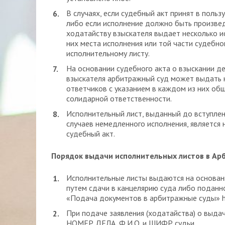
В случаях, если судебный акт принят в польз
либо если исполнение должно быть произвед
ходатайству взыскателя выдает несколько и
них места исполнения или той части судебн
исполнительному листу.
На основании судебного акта о взыскании д
взыскателя арбитражный суд может выдать 
ответчиков с указанием в каждом из них об
солидарной ответственности.
Исполнительный лист, выданный до вступлени
случаев немедленного исполнения, является
судебный акт.
Порядок выдачи исполнительных листов в Арб
Исполнительные листы выдаются на основан
путем сдачи в канцелярию суда либо поданн
«Подача документов в арбитражные суды» http
При подаче заявления (ходатайства) о выда
НОМЕР ДЕЛА, Ф.И.О. и ШИФР судьи.