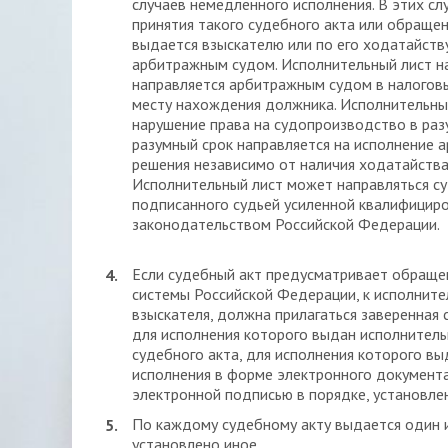
случаев немедленного исполнения. В этих сл
принятия такого судебного акта или обраще
выдается взыскателю или по его ходатайств
арбитражным судом. Исполнительный лист н
направляется арбитражным судом в налоговы
месту нахождения должника. Исполнительны
нарушение права на судопроизводство в разу
разумный срок направляется на исполнение 
решения независимо от наличия ходатайства
Исполнительный лист может направляться су
подписанного судьей усиленной квалифицир
законодательством Российской Федерации.
Если судебный акт предусматривает обращ
системы Российской Федерации, к исполните
взыскателя, должна прилагаться заверенная 
для исполнения которого выдан исполнитель
судебного акта, для исполнения которого в
исполнения в форме электронного документа
электронной подписью в порядке, установл
По каждому судебному акту выдается один и
установлено иное.