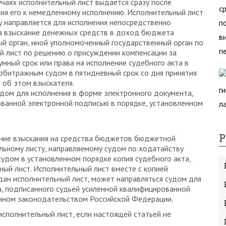
учаях исполнительный лист выдается сразу после
ния его к немедленному исполнению. Исполнительный лист
у направляется для исполнения непосредственно
а взыскание денежных средств в доход бюджета
й орган, иной уполномоченный государственный орган по
й лист по решению о присуждении компенсации за
мный срок или права на исполнение судебного акта в
арбитражным судом в пятидневный срок со дня принятия
 об этом взыскателя.
дом для исполнения в форме электронного документа,
ованной электронной подписью в порядке, установленном
Р
ение взыскания на средства бюджетов бюджетной
льному листу, направляемому судом по ходатайству
судом в установленном порядке копия судебного акта,
ный лист. Исполнительный лист вместе с копией
ыдан исполнительный лист, может направляться судом для
, подписанного судьей усиленной квалифицированной
енном законодательством Российской Федерации.
сполнительный лист, если настоящей статьей не