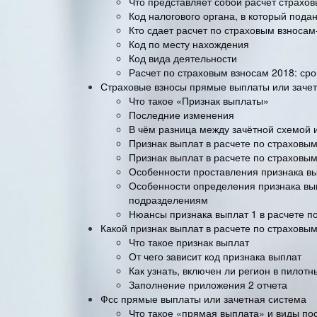
Что представляет собой расчет страхов
Код налогового органа, в который подан
Кто сдает расчет по страховым взносам
Код по месту нахождения
Код вида деятельности
Расчет по страховым взносам 2018: сро
Страховые взносы прямые выплаты или заче
Что такое «Признак выплаты»
Последние изменения
В чём разница между зачётной схемой 
Признак выплат в расчете по страховы
Признак выплат в расчете по страховым
Особенности проставления признака вып
Особенности определения признака вы
подразделениям
Нюансы признака выплат 1 в расчете по
Какой признак выплат в расчете по страховы
Что такое признак выплат
От чего зависит код признака выплат
Как узнать, включен ли регион в пилот
Заполнение приложения 2 отчета
Фсс прямые выплаты или зачетная система
Что такое «прямая выплата» и виды по