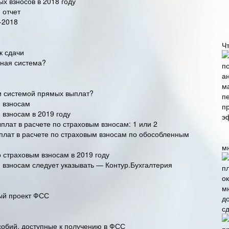
ых взносов в 2018 году
 отчет
-2018
Ч
к сдачи
тная система?
и системой прямых выплат?
м взносам
 взносам в 2019 году
лат в расчете по страховым взносам: 1 или 2
плат в расчете по страховым взносам по обособленным
м
 страховым взносам в 2019 году
м взносам следует указывать — Контур.Бухгалтерия
ный проект ФСС
сд
собий, доступные к получению в ФСС