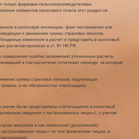
тся только фирмами-сельхозпроизводителями.
олнения элементов налогового отчета этот раздел не
ленном в налоговую инспекцию, факт неотражения или
риводящие к занижению суммы страховых взносов,
бходимые изменения в расчет и представить в налоговый
ых расчетов прописан в ст. 81 НК РФ.
е совершения ошибки (искажения) уточненные расчеты
вовавшей в том расчетном (отчетном) периоде, за который
нижению суммы страховых взносов, подлежащих
я правом, а не обязанностью плательщика.
ые ранее были представлены плательщиком в налоговый
рованные сведения о застрахованных лицах»), с учетом
случае внесения в них изменений (дополнений);
застрахованных лицах» по тем физическим лицам, в
(дополнения).