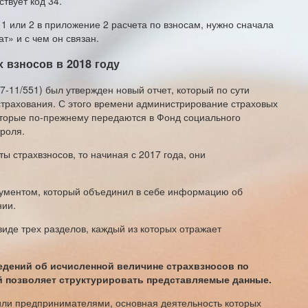
ствует код 34.
 1 или 2 в приложение 2 расчета по взносам, нужно сначала
т» и с чем он связан.
 взносов в 2018 году
-11/551) был утвержден новый отчет, который по сути
страхования. С этого времени администрирование страховых
которые по-прежнему передаются в Фонд социального
роля.
ты страхвзносов, то начиная с 2017 года, они
кументом, который объединил в себе информацию об
нии.
виде трех разделов, каждый из которых отражает
ведений об исчисленной величине страхвзносов по
 позволяет структурировать представляемые данные.
или предпринимателями, основная деятельность которых