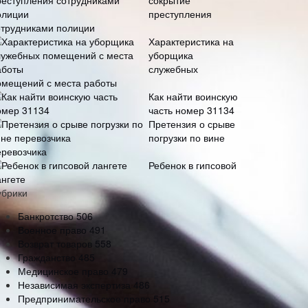
сокрытие
преступления
отрудниками полиции
Характеристика на
уборщика
служебных
омещений с места работы
Как найти воинскую
часть номер 31134
Претензия о срыве
погрузки по вине
еревозчика
Ребенок в гипсовой
ангете
убрики
Банкротство
506
Военное право
491
Возврат товаров
558
Гражданство
485
Медицинское право
479
Независимая экспертиза
486
Предпринимательское право
515