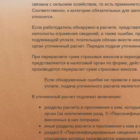
связана с сельским хозяйством, то есть применяе
Соответственно, к категории обязательных для зап
относится.
Если работодатель обнаружил в расчете, представ
неполноты отражения сведений, а также ошибки, п
подлежащей уплате, плательщик обязан внести нео
орган уточненный расчет. Порядок подачи уточненн
При перерасчете сумм страховых взносов в период
представляются в налоговый орган по форме, дейст
производится перерасчет сумм страховых взносов.
Если обнаруженные ошибки не привели к за
уплате, подача уточненного расчета являетс
В уточненный расчет подлежат включению:
разделы расчета и приложения к ним, котор
орган (за исключением разд. 3 «Персонифици
внесенных в них поправок;
иные разделы расчета и приложения к ним в 
раздел 3 «Персонифицированные сведения о 
отношении которых производятся изменения 