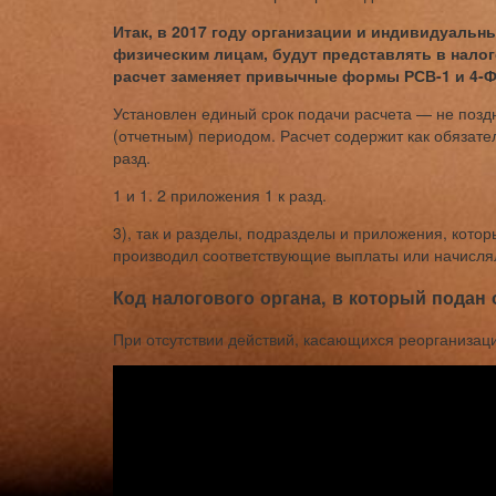
Итак, в 2017 году организации и индивидуаль
физическим лицам, будут представлять в нало
расчет заменяет привычные формы РСВ-1 и 4-
Установлен единый срок подачи расчета — не позд
(отчетным) периодом. Расчет содержит как обязате
разд.
1 и 1. 2 приложения 1 к разд.
3), так и разделы, подразделы и приложения, котор
производил соответствующие выплаты или начисля
Код налогового органа, в который подан 
При отсутствии действий, касающихся реорганизаци