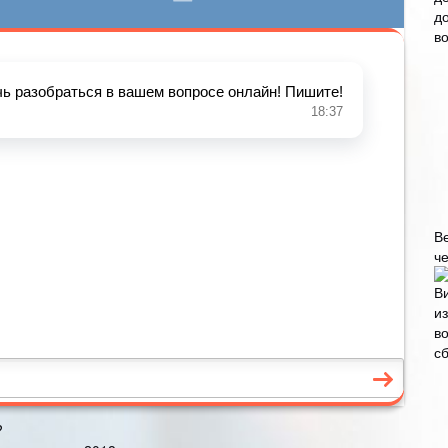
В
че
?