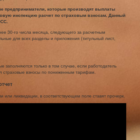
ные предприниматели, которые производят выплаты
говую инспекцию расчет по страховым взносам. Данный
ФСС.
нее 30-го числа месяца, следующего за расчетным
льные для всех разделы и приложения (титульный лист,
ые заполняются только в том случае, если работодатель
л страховые взносы по пониженным тарифам.
отчет
и или ликвидации, в соответствующем поле ставят прочерк.