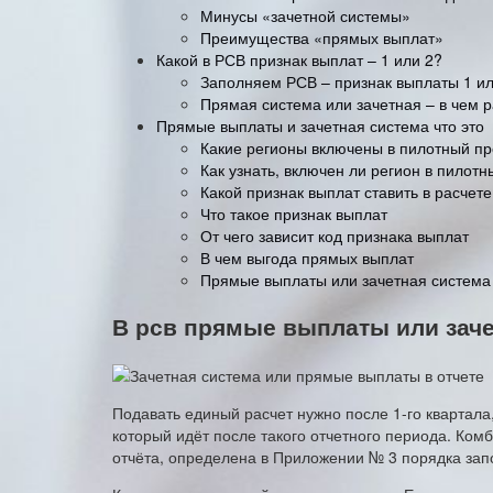
Минусы «зачетной системы»
Преимущества «прямых выплат»
Какой в РСВ признак выплат – 1 или 2?
Заполняем РСВ – признак выплаты 1 ил
Прямая система или зачетная – в чем 
Прямые выплаты и зачетная система что это
Какие регионы включены в пилотный п
Как узнать, включен ли регион в пилот
Какой признак выплат ставить в расчет
Что такое признак выплат
От чего зависит код признака выплат
В чем выгода прямых выплат
Прямые выплаты или зачетная система
В рсв прямые выплаты или заче
Подавать единый расчет нужно после 1-го квартала,
который идёт после такого отчетного периода. К
отчёта, определена в Приложении № 3 порядка зап