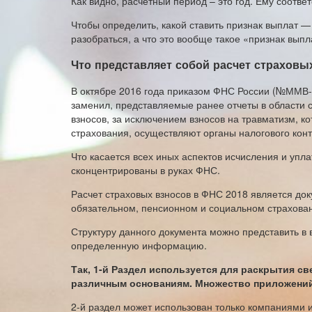
Как видно, расчетный период – это год. Ему соответ
Чтобы определить, какой ставить признак выплат —
разобраться, а что это вообще такое «признак выпла
Что представляет собой расчет страховых
В октябре 2016 года приказом ФНС России (№ММВ-7
заменил, представляемые ранее отчеты в области 
взносов, за исключением взносов на травматизм, 
страхования, осуществляют органы налогового конт
Что касается всех иных аспектов исчисления и упла
сконцентрированы в руках ФНС.
Расчет страховых взносов в ФНС 2018 является до
обязательном, пенсионном и социальном страхова
Структуру данного документа можно представить в 
определенную информацию.
Так, 1-й Раздел используется для раскрытия с
различным основаниям. Множество приложений
2-й раздел может использован только компаниями 