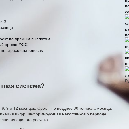
с
и 2
разница
п
роект по прямым выплатам
ный проект ФСС
е по страховым взносам
п
л
Р
тная система?
 6, 9 и 12 месяцев. Срок – не позднее 30-го числа месяца,
омбинация цифр, информирующая налоговиков о периоде
олнения единого расчета: