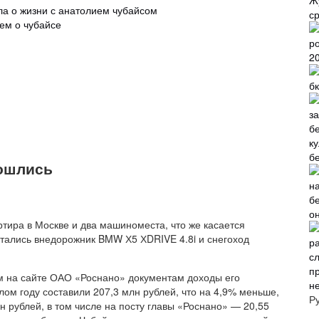
Ж
ла о жизни с анатолием чубайсом
с
ем о чубайсе
2
б
б
зошлись
о
артира в Москве и два машиноместа, что же касается
остались внедорожник BMW Х5 ХDRIVE 4.8i и снегоход
м на сайте ОАО «Роснано» документам доходы его
н
ом году составили 207,3 млн рублей, что на 4,9% меньше,
Р
н рублей, в том числе на посту главы «Роснано» — 20,55