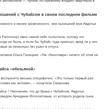
 и автомобили — Чубайс по-прежнему владеет квартирой в
ношений с Чубайсом в своем последнем фильме
кромного и менее засвеченного, чем нынешний муж Авдотьи
и Раппопорт явно самой себе польстила, потому что
гда не была, и если бы Чубайс туда приехал, вряд ли у них
вые за несколько лет ушел в отпуск.
ритиков Ольга Галицкая: «На «Кинотавре» ничего об этом не
айса «обезьяной»
 воспринято весьма специфично. «Это только первый раз:
еловек как человек», – пошутила Смирнова.
са // Напомним, что до брака с Чубайсом, Авдотья
воведом Аркадием Ипполитовым, от которого родила сына