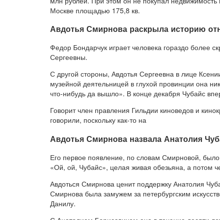
млн рублей. При этом он не покупал недвижимость
Москве площадью 175,8 кв.
Авдотья Смирнова раскрыла историю от
Федор Бондарчук играет человека гораздо более с
Сергеевны.
С другой стороны, Авдотья Сергеевна в лице Ксени
музейной деятельницей в глухой провинции она нико
что-нибудь да вышло». В конце декабря Чубайс впер
Говорит член правления Гильдии киноведов и кинок
говорили, поскольку как-то на
Авдотья Смирнова назвала Анатолия Чуб
Его первое появление, по словам Смирновой, было
«Ой, ой, Чубайс», целая живая обезьяна, а потом ч
Авдоться Смирнова ценит поддержку Анатолия Чубай
Смирнова была замужем за петербургским искусст
Данилу.