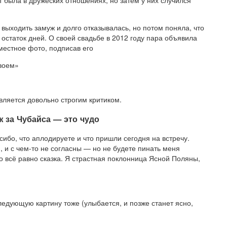
 была в дружеских отношениях, но затем у них случился
 выходить замуж и долго отказывалась, но потом поняла, что
 остаток дней. О своей свадьбе в 2012 году пара объявила
местное фото, подписав его
двоем»
вляется довольно строгим критиком.
ж за Чубайса — это чудо
сибо, что аплодируете и что пришли сегодня на встречу.
, и с чем-то не согласны — но не будете пинать меня
то всё равно сказка. Я страстная поклонница Ясной Поляны,
едующую картину тоже (улыбается, и позже станет ясно,