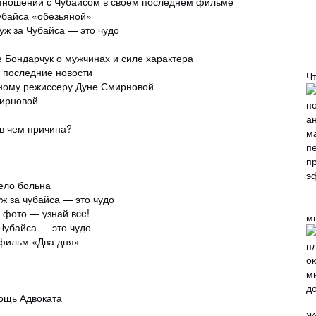
тношений с Чубайсом в своем последнем фильме
убайса «обезьяной»
уж за Чубайса — это чудо
 Бондарчук о мужчинах и силе характера
 последние новости
Ч
тному режиссеру Дуне Смирновой
мирновой
 в чем причина?
ело больна
уж за чубайса — это чудо
 фото — узнай вce!
м
 Чубайса — это чудо
 фильм «Два дня»
ощь Адвоката