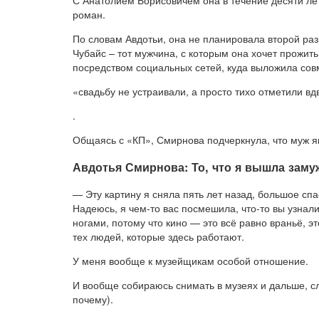
С Анатолием Борисовичем она в течение десяти лет
роман.
По словам Авдотьи, она не планировала второй раз
Чубайс – тот мужчина, с которым она хочет прожить
посредством социальных сетей, куда выложила сов
«свадьбу не устраивали, а просто тихо отметили в
.
Общаясь с «КП», Смирнова подчеркнула, что муж я
Авдотья Смирнова: То, что я вышла заму
— Эту картину я сняла пять лет назад, большое спа
Надеюсь, я чем-то вас посмешила, что-то вы узнали
ногами, потому что кино — это всё равно враньё, э
тех людей, которые здесь работают.
У меня вообще к музейщикам особой отношение.
И вообще собираюсь снимать в музеях и дальше, сл
почему).