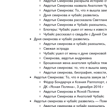
Авдотья Смирнова раскрыла историю о
Авдотья Смирнова назвала Анатолия Ч
Авдотья Смирнова: То, что я вышла зам
Дуня смирнова и чубайс развелись
Авдотья Смирнова рассказала Светлане
Авдотья Смирнова и Чубайс разошлись,
Блогеры: Чубайс ушел от жены к извес
Чубайс рассказал о свадьбе с Дуней С
Дуня смирнова и чубайс развелись
Авдотья смирнова и чубайс разошлись,
Свежая эстрада
Чубайс ушел от жены к дуне смирновой
Смирнова, авдотья андреевна
Брошенная жена анатолия чубайса тяж
Авдотья смирнова: то, что я вышла зам
Авдотья смирнова, биография, новости,
Авдотья Смирнова: То, что я вышла замуж за
Фёдор Бондарчук и Ксения Раппопорт,
ДК «Ясная Поляна», 3 декабря 2016 г
Авдотья Смирнова в Ясной Поляне
Авдотья Смирнова и Анатолий Чубайс
Авдотья смирнова и чубайс развелись — Пом
Авдотья смирнова и чубайс разошлись