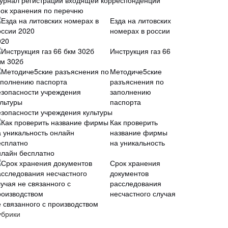
урнал регистрации входящей корреспонденции
рок хранения по перечню
Езда на литовских
номерах в россии
020
Инструкция газ 66
км 302б
Методиче5ские
разъяснения по
заполнению
паспорта
езопасности учреждения культуры
Как проверить
название фирмы
на уникальность
нлайн бесплатно
Срок хранения
документов
расследования
несчастного случая
е связанного с производством
убрики