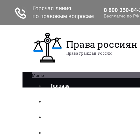
Права россиян
Права граждан России
Меню
Главная
Военное право
Трудовое право
Медицинское право