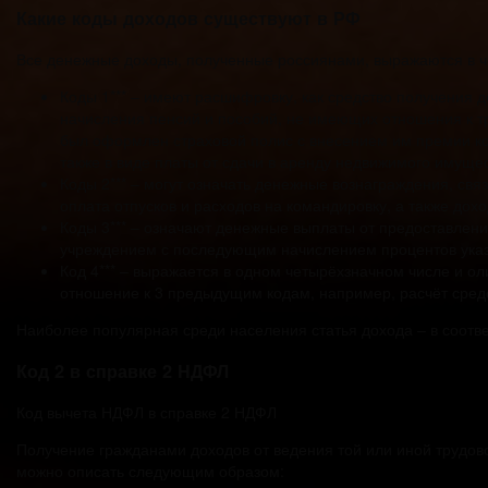
Какие коды доходов существуют в РФ
Все денежные доходы, полученные россиянами, выражаются в 
Коды 1*** – имеют расшифровку, как средство получения 
начисления пенсий и пособий, не имеющих отношения к тр
был оформлен страховой полис с внесением им премии ко
также в виде платы от сдачи в аренду недвижимого имуще
Коды 2*** – могут означать денежные вознаграждения, свя
оплата отпусков и расходов на командировку, а также до
Коды 3*** – означают денежные выплаты от предоставлен
учреждением с последующим начислением процентов указ
Код 4*** – выражается в одном четырёхзначном числе и 
отношение к 3 предыдущим кодам, например, расчёт сред
Наиболее популярная среди населения статья дохода – в соотв
Код 2 в справке 2 НДФЛ
Код вычета НДФЛ в справке 2 НДФЛ
Получение гражданами доходов от ведения той или иной трудов
можно описать следующим образом: