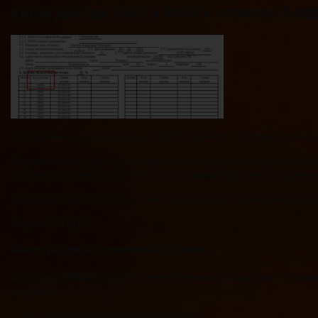
Коды дохода 2002 и 2003 в справке 2-НД
Сокращение из четырех букв «НДФЛ» является аббревиатурой и 
Отражение всех доходов в виде оплаты труда этих лиц, а также
работнику на месте его работы, и раскрывает данные за годичн
Маркировка доходов внутри нее производится с помощью кодовы
Справка 2-НДФЛ
Какие разделы включены в бланк
Документ
2-НДФЛ
представлен несколькими разделами, которые
сведения:
название компании-работодателя;