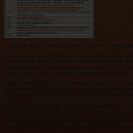
Государство на протяжении последних лет стремится повысить 
Это приводит к тому, что всё большее количество серьёзных пр
ТК и налогового законодательства, предоставляя им официальн
каждого заработанного рубля. В данной ситуации для каждого 
берёт на себя функцию налогового агента своих сотрудников.
Также в НК РФ предусмотрен ряд случаев, когда доходами счит
гражданина – это доходы от продажи имущества, принятые в да
как выигрыши в лотерею, на тотализаторах и т. д. Все перечис
За прошедший отчётный период взысканные с доходов суммы н
справкой по форме 2-НДФЛ.
Каждый доход, подверженный налогообложению, по закону име
налога или организации вычета во время проверки отчётной до