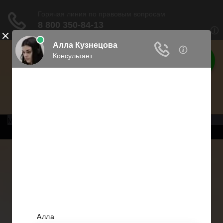
Права россиян
Права граждан России
Меню
Главная
Военное право
Трудовое право
Медицинское право