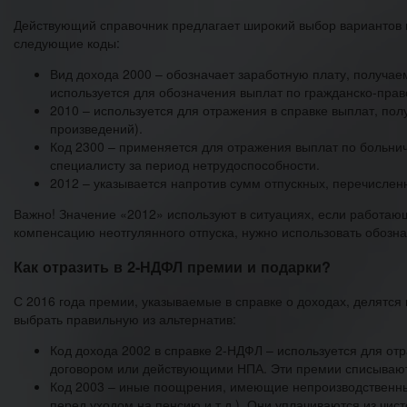
Действующий справочник предлагает широкий выбор вариантов 
следующие коды:
Вид дохода 2000 – обозначает заработную плату, получа
используется для обозначения выплат по гражданско-пра
2010 – используется для отражения в справке выплат, по
произведений).
Код 2300 – применяется для отражения выплат по больни
специалисту за период нетрудоспособности.
2012 – указывается напротив сумм отпускных, перечислен
Важно! Значение «2012» используют в ситуациях, если работаю
компенсацию неотгулянного отпуска, нужно использовать обозн
Как отразить в 2-НДФЛ премии и подарки?
С 2016 года премии, указываемые в справке о доходах, делятся 
выбрать правильную из альтернатив:
Код дохода 2002 в справке 2-НДФЛ – используется для о
договором или действующими НПА. Эти премии списываютс
Код 2003 – иные поощрения, имеющие непроизводственный
перед уходом на пенсию и т.д.). Они уплачиваются из чис