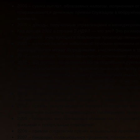
2000 – сумма выплат, облагаемых налогом, полученная от
приравниваются денежные премии служащим в вооружённы
выплаты.
2001 – доходы, получаемые управленцами и менеджерами 
Код дохода 2002 в справке 2-НДФЛ — что это? Это разме
сотрудников, участвующих в повышении производственных
2003 – в случае наличия избыточной прибыли компании от
распределяется между сотрудниками, участвовавшими в т
2010 – код дохода, который гарантирует исполнение пред
2012 – код дохода, начисляемый после подписания руков
выплатой, полагающейся по трудовому законодательству 
2201 – разовые гонорары авторам различных уникальных р
результативности трудовой деятельности.2202 – то же, что
относится к созданию архитектурных, объёмно-планирово
2203 – разновидность кода дохода 2202, представляющих 
выставлением на всеобщее обозрение, а также выплаты д
2204 – премии, выплачиваемые авторам за создание зако
фиксации на носитель информации и многократное предос
2205 – гонорары, выплачиваемые музыкантам и композитор
фильмам и театральным спектаклям.
2206 – премии создателям прочих музыкальных произведе
2207 – гонорары, полагающиеся прозаикам, поэтам, писа