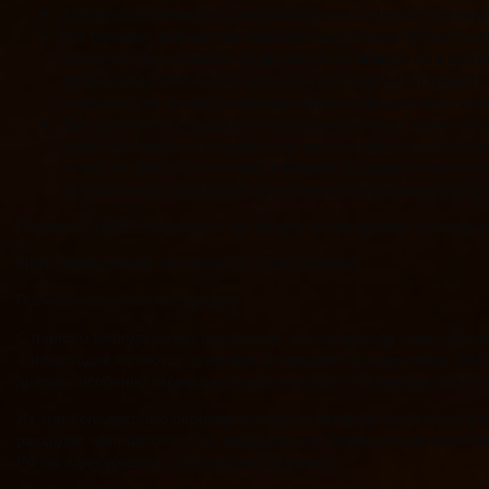
Для предоставления в налоговые органы отчетности в вид
Всё большее количество коммерческих банков требуют оф
ограничен, как правило, 30 днями после выдачи её в бух
оформлении ипотечного или иного долгосрочного кредита.
отчётности не хватит, и заёмщик должен предоставить под
Для получения гражданами налоговых вычетов, причитающ
кредитных средств, а также в случае понесённых расходов
только по факту уплаченных в бюджет государства налогов
официального дохода для обеспечения максимального суб
Справка 2-НДФЛ показывает как общую сумму дохода за текущий
https://www.youtube.com/watch?v=Y40ZzqNsBsM
Получение ипотечного кредита
С первого взгляда может показаться, что код дохода «два» обяз
этих доходов являются пунктами, входящими в социальное обес
доходы, особенно касающиеся компенсаций от предприятий в т
Из этого следует, что периодическому налоговому взысканию фи
расходов, направленных на поддержание минимального качества 
РФ на один уровень с развитыми странами.