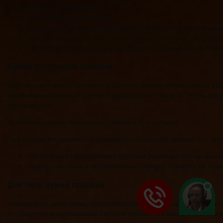
реквизиты организации;
информация о работнике;
величина полученного дохода, подлежащего ежемесячному
вычеты по налогам трех типов (имущественные, стандартн
полная величина полученных средств, удержанных в польз
Сроки получения справки
Как уже говорилось, получение данного бланка производится ра
получением придется совсем недолго, всего три дня. Чтобы запу
руководителя.
Временные сроки получения справки в бухгалтерии
При получении документа проверьте следующие важные его элем
обязательно проставление подписи руководителя организ
печать компании в обязательном порядке ставится на стр
Для чего нужна справка
Казалось бы, кому может потребоваться информация о доходах 
что кредитные организации сегодня требуют ее каждый раз при 