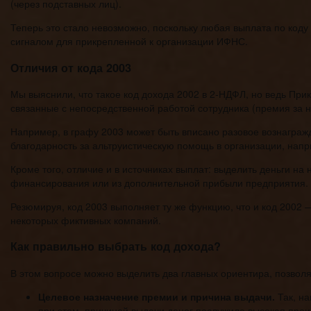
(через подставных лиц).
Теперь это стало невозможно, поскольку любая выплата по код
сигналом для прикрепленной к организации ИФНС.
Отличия от кода 2003
Мы выяснили, что такое код дохода 2002 в 2-НДФЛ, но ведь Прик
связанные с непосредственной работой сотрудника (премия за 
Например, в графу 2003 может быть вписано разовое вознаграж
благодарность за альтруистическую помощь в организации, напри
Кроме того, отличие и в источниках выплат: выделить деньги н
финансирования или из дополнительной прибыли предприятия. 
Резюмируя, код 2003 выполняет ту же функцию, что и код 2002
некоторых фиктивных компаний.
Как правильно выбрать код дохода?
В этом вопросе можно выделить два главных ориентира, позво
Целевое назначение премии и причина выдачи.
Так, на
при этом, причиной выдачи денег послужила высокая прои