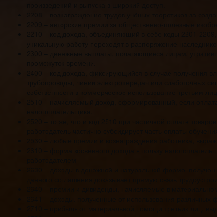
произведений и выпуска в широкий доступ.
2208 – вознаграждение трудов учёных-теоретиков за созда
2209 – авторские премии за общественно-полезные изобр
2210 – код дохода, объединяющий в себе коды 2201-2209,
уникальную работу переходят в распоряжение наследнико
2300 – денежные выплаты, полагающиеся лицам, утратив
промежуток времени.
2400 – код дохода, фиксирующийся в случае получения в
трубопроводы, линии электропередач или слаботочных си
собственности в коммерческое использование третьим ли
2510 – начисляемый доход, сформированный, если оплата
налогоплательщика.
2520 – то же, что и код 2510 при частичной оплате товар
работодатель частично субсидирует часть оплаты обучен
2530 – любые премии и вознаграждения работника, выра
2610 – форма косвенного дохода в пользу налогоплательщ
работодателем.
2630 – доходы в денежной и натуральной форме, полученны
данного соглашения доказывает прямую связь трудоустрои
2640 – премии и дивиденды, начисляемые в материально
2641 – доходы, полученные от использования различных 
2710 – прибыль от материальной помощи третьих лиц, вы