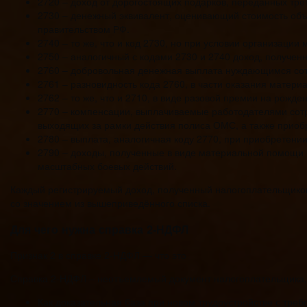
2720 – доход от дорогостоящих подарков, переданных тр
2730 – денежный эквивалент, оценивающий стоимость об
правительством РФ.
2740 – то же, что и код 2730, но при условии организаци
2750 – аналогичный с кодами 2730 и 2740 доход, получе
2760 – добровольная денежная выплата нуждающимся сот
2761 – разновидность кода 2760, в части оказания матер
2762 – то же, что и 2710, в виде разовой премии на рожд
2770 – компенсации, выплачиваемые работодателями сотр
выходящих за рамки действия полиса ОМС, а также приоб
2780 – выплата, аналогичная коду 2770, при приобретении
2790 – доходы, полученные в виде материальной помощи 
масштабных боевых действий.
Каждый регистрируемый доход, полученный налогоплательщиком 
со значением из вышеприведённого списка.
Для чего нужна справка 2-НДФЛ
Признак 2 в справке 2-НДФЛ — что это
Справка 2-НДФЛ – неотъемлемый документ налогоплательщика,
Как доказательная база при новом трудоустройстве с треб