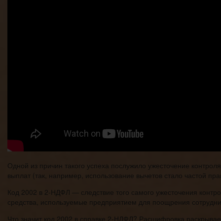
Одной из причин такого успеха послужило ужесточение контроля
выплат (так, например, использование вычетов стало частой пра
Код 2002 в 2-НДФЛ — следствие того самого ужесточения контро
средства, используемые предприятием для поощрения сотрудник
Что значит код 2002 в справке 2-НДФЛ? Расшифровка раскрыва