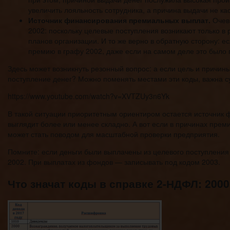
увеличить лояльность сотрудника, а причина выдачи не к
Источник финансирования премиальных выплат.
Очеви
2002: поскольку целевые поступления возникают только в
планов организации. И то же верно в обратную сторону: е
премию в графу 2002, даже если на самом деле это было 
Здесь может возникнуть резонный вопрос: а если цель и причины
поступление денег? Можно поменять местами эти коды, важна 
https://www.youtube.com/watch?v=XVTZUy3n6Yk
В такой ситуации приоритетным ориентиром остается источник 
выглядит более или менее складно. А вот если в причинах прем
может стать поводом для масштабной проверки предприятия.
Помните: если деньги были выплачены из целевого поступления 
2002. При выплатах из фондов — записывать под кодом 2003.
Что значат коды в справке 2-НДФЛ: 2000, 