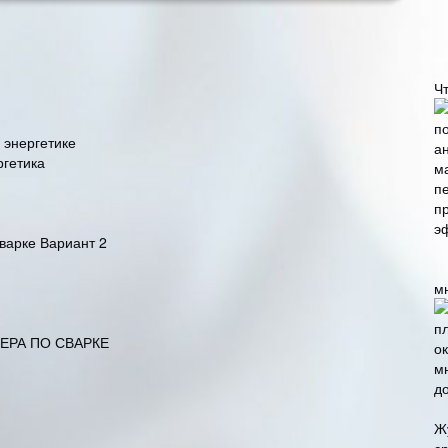
Ч
 энергетике
ргетика
варке Вариант 2
м
РА ПО СВАРКЕ
Ж