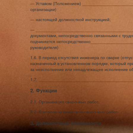
— Уставом (Положением) _____________________
организации)
— настоящей должностной инструкцией;
— __________________________________________
документами, непосредственно связанными с трудо
подчиняется непосредственно_________________
руководителя)
1.6. В период отсутствия инженера по сварке (отпус
назначенный в установленном порядке, который пр
за неисполнение или ненадлежащее исполнение обя
1.7. _______________________________________
2. Функции
2.1. Организация сварочных работ.
2.2. Контроль за качеством сварочных работ.
3. Должностные обязанности