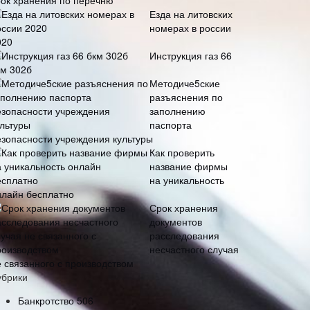
рок хранения по перечню
Езда на литовских
номерах в россии
020
Инструкция газ 66
км 302б
Методиче5ские
разъяснения по
заполнению
паспорта
езопасности учреждения культуры
Как проверить
название фирмы
на уникальность
нлайн бесплатно
Срок хранения
документов
расследования
несчастного случая
е связанного с производством
убрики
Банкротство
506