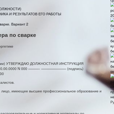
с
ДОЛЖНОСТИ)
НИКА И РЕЗУЛЬТАТОВ ЕГО РАБОТЫ
2
варке. Вариант 2
б
ра по сварке
б
ии) УТВЕРЖДАЮ ДОЛЖНОСТНАЯ ИНСТРУКЦИЯ
.00.0000 N 000 ———- ——————— (подпись)
о
000
иалистов.
ся лицо, имеющее высшее профессиональное образование и
н
Р
, распорядительные и нормативные материалы по