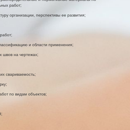
ьных работ;
уру организации, перспективы ее развития;
работ;
классификацию и области применения;
 швов на чертежах;
их свариваемость;
рку;
абот по видам объектов;
й;