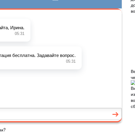
В
че
ак?