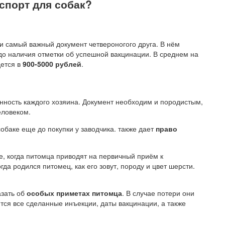
спорт для собак?
и самый важный документ четвероногого друга. В нём
до наличия отметки об успешной вакцинации. В среднем на
дется в
900-5000 рублей
.
ность каждого хозяина. Документ необходим и породистым,
еловеком.
обаке еще до покупки у заводчика. также дает
право
, когда питомца приводят на первичный приём к
гда родился питомец, как его зовут, породу и цвет шерсти.
азать об
особых приметах питомца
. В случае потери они
ются все сделанные инъекции, даты вакцинации, а также