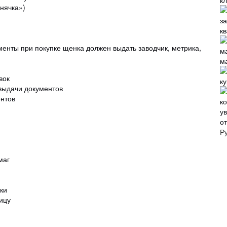
нячка»)
кв
ументы при покупке щенка должен выдать заводчик, метрика,
м
авок
к
 выдачи документов
ентов
о
Р
умаг
ики
ницу