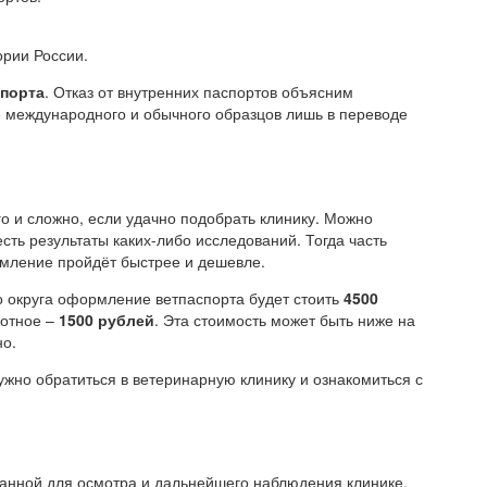
ории России.
порта
. Отказ от внутренних паспортов объясним
е международного и обычного образцов лишь в переводе
го и сложно, если удачно подобрать клинику. Можно
есть результаты каких-либо исследований. Тогда часть
рмление пройдёт быстрее и дешевле.
 округа оформление ветпаспорта будет стоить
4500
вотное –
1500 рублей
. Эта стоимость может быть ниже на
но.
жно обратиться в ветеринарную клинику и ознакомиться с
анной для осмотра и дальнейшего наблюдения клинике.