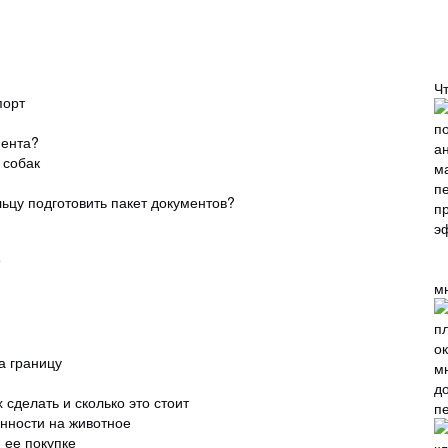
Ч
порт
мента?
 собак
льцу подготовить пакет документов?
м
а границу
 сделать и сколько это стоит
п
нности на животное
 ее покупке