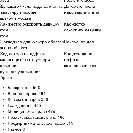
после 9 класса
До какого числа
надо заплатить за
артиру в москве
Как жестко
оскорбить девушку
атом
Накладная для
урьера образец
Код дохода по
ндфл на
компенсацию за
тпуск при увольнении
убрики
Банкротство
506
Военное право
491
Возврат товаров
558
Гражданство
485
Медицинское право
479
Независимая экспертиза
486
Предпринимательское право
515
Разное
0