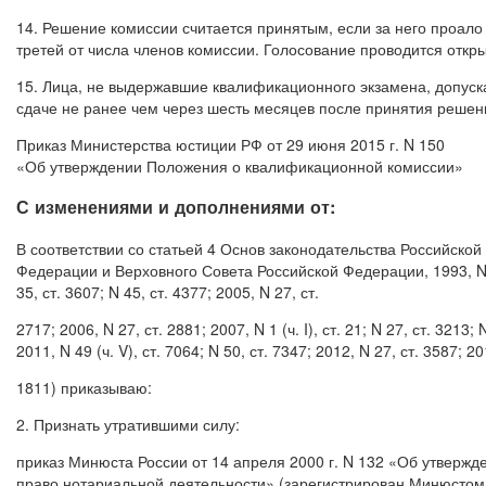
14. Решение комиссии считается принятым, если за него проало
третей от числа членов комиссии. Голосование проводится откры
15. Лица, не выдержавшие квалификационного экзамена, допуск
сдаче не ранее чем через шесть месяцев после принятия решен
Приказ Министерства юстиции РФ от 29 июня 2015 г. N 150
«Об утверждении Положения о квалификационной комиссии»
С изменениями и дополнениями от:
В соответствии со статьей 4 Основ законодательства Российско
Федерации и Верховного Совета Российской Федерации, 1993, N 10
35, ст. 3607; N 45, ст. 4377; 2005, N 27, ст.
2717; 2006, N 27, ст. 2881; 2007, N 1 (ч. I), ст. 21; N 27, ст. 3213; 
2011, N 49 (ч. V), ст. 7064; N 50, ст. 7347; 2012, N 27, ст. 3587; 2013
1811) приказываю:
2. Признать утратившими силу:
приказ Минюста России от 14 апреля 2000 г. N 132 «Об утверж
право нотариальной деятельности» (зарегистрирован Минюстом 