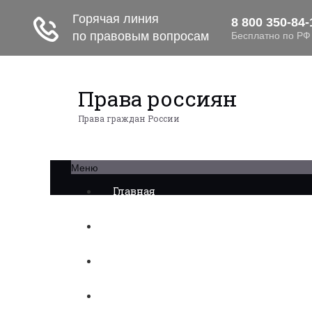
Права россиян
Права граждан России
Меню
Главная
Военное право
Трудовое право
Медицинское право