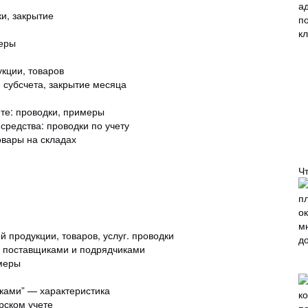
ки, закрытие
меры
укции, товаров
, субсчета, закрытие месяца
ете: проводки, примеры
средства: проводки по учету
овары на складах
Ч
ой продукции, товаров, услуг. проводки
 с поставщиками и подрядчиками
имеры
ками” — характеристика
рском учете