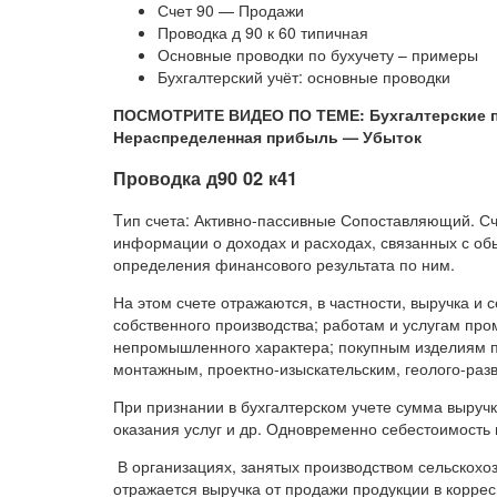
Счет 90 — Продажи
Проводка д 90 к 60 типичная
Основные проводки по бухучету – примеры
Бухгалтерский учёт: основные проводки
ПОСМОТРИТЕ ВИДЕО ПО ТЕМЕ: Бухгалтерские 
Нераспределенная прибыль — Убыток
Проводка д90 02 к41
Tип счета: Активно-пассивные Сопоставляющий. С
информации о доходах и расходах, связанных с об
определения финансового результата по ним.
На этом счете отражаются, в частности, выручка и
собственного производства; работам и услугам пр
непромышленного характера; покупным изделиям п
монтажным, проектно-изыскательским, геолого-раз
При признании в бухгалтерском учете сумма выручк
оказания услуг и др. Одновременно себестоимость п
В организациях, занятых производством сельскохо
отражается выручка от продажи продукции в корре