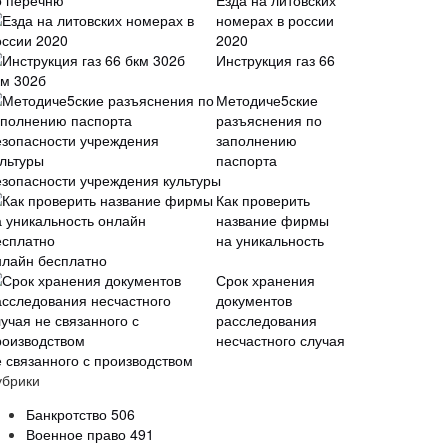
Езда на литовских
номерах в россии
2020
Инструкция газ 66
км 302б
Методиче5ские
разъяснения по
заполнению
паспорта
езопасности учреждения культуры
Как проверить
название фирмы
на уникальность
нлайн бесплатно
Срок хранения
документов
расследования
несчастного случая
е связанного с производством
убрики
Банкротство
506
Военное право
491