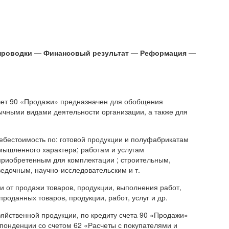
проводки — Финансовый результат — Реформация —
чет 90 «Продажи» предназначен для обобщения
ычными видами деятельности организации, а также для
 себестоимость по: готовой продукции и полуфабрикатам
омышленного характера; работам и услугам
риобретенным для комплектации ; строительным,
ведочным, научно-исследовательским и т.
и от продажи товаров, продукции, выполнения работ,
роданных товаров, продукции, работ, услуг и др.
зяйственной продукции, по кредиту счета 90 «Продажи»
спонденции со счетом 62 «Расчеты с покупателями и