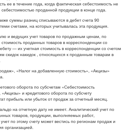
ть ее в течение года, когда фактическая себестоимость не
 себестоимостью проданной продукции в конце года.
акже суммы разниц списываются в дебет счета 90
еми счетами, на которых учитывалась эта продукция.
лю и ведущих учет товаров по продажным ценам, по
 стоимость проданных товаров в корреспонденции со
дебету — их учетная стоимость в корреспонденции со счетом
м скидок накидок , относящихся к проданным товарам в
.
родаж», «Налог на добавленную стоимость», «Акцизы»
а.
етового оборота по субсчетам «Себестоимость
 «Акцизы» и кредитового оборота по субсчету
ат прибыль или убыток от продаж за отчетный месяц.
альдо на отчетную дату не имеет. Аналитический учет по
анных товаров, продукции, выполняемых работ,
 учет по этому счету может вестись по регионам продаж и
я организацией.