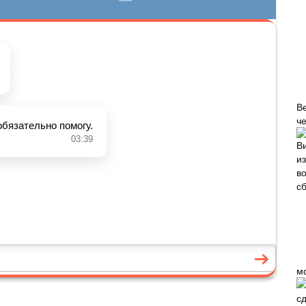
В
че
м