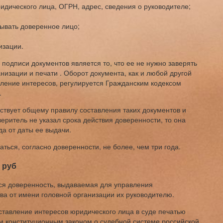
дического лица, ОГРН, адрес, сведения о руководителе;
ывать доверенное лицо;
изации.
одписи документов является то, что ее не нужно заверять
низации и печати . Оборот документа, как и любой другой
ление интересов, регулируется Гражданским кодексом
.
ствует общему правилу составления таких документов и
веритель не указал срока действия доверенности, то она
да от даты ее выдачи.
ься, согласно доверенности, не более, чем три года.
 руб
ся доверенность, выдаваемая для управления
ва от имени головной организации их руководителю.
ставление интересов юридического лица в суде печатью
 конституционным законом о судебной системе российской