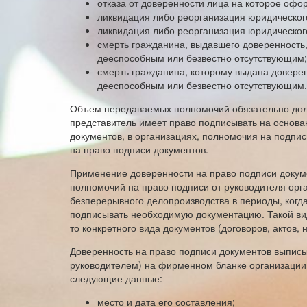
отказа от доверенности лица на которое офо
ликвидация либо реорганизация юридического
ликвидация либо реорганизация юридическог
смерть гражданина, выдавшего доверенность
дееспособным или безвестно отсутствующим;
смерть гражданина, которому выдана довере
дееспособным или безвестно отсутствующим.
Объем передаваемых полномочий обязательно долж
представитель имеет право подписывать на основа
документов, в организациях, полномочия на подпи
на право подписи документов.
Применение доверенности на право подписи докуме
полномочий на право подписи от руководителя орга
безперерывного делопроизводства в периоды, когд
подписывать необходимую документацию. Такой вид
то конкретного вида документов (договоров, актов, 
Доверенность на право подписи документов выписы
руководителем) на фирменном бланке организации
следующие данные:
место и дата его составления;