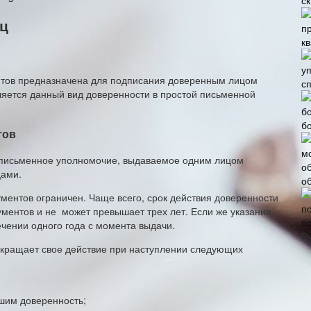
ец
к
нтов предназначена для подписания доверенным лицом
с
яется данный вид доверенности в простой письменной
б
тов
я письменное уполномочие, выдаваемое одним лицом
цами.
о
ментов ограничен. Чаще всего, срок действия доверенности
ументов и не может превышает трех лет. Если же указания
п
ечении одного года с момента выдачи.
Р
екращает свое действие при наступлении следующих
шим доверенность;