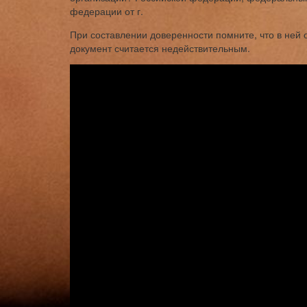
федерации от г.
При составлении доверенности помните, что в ней 
документ считается недействительным.