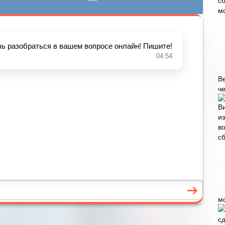
В
че
м