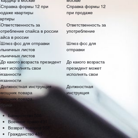
москве
Справка формы 12
при продаже
вартиры
Ответственность за
употребление
пайса в россии
Шлюз фсс для
отправки
ольничных листов
До какого возраста
президент может
исполнять свои
бязанности
Должностная
инструкция
омощник повара
убрики
Банкротство
506
Военное право
491
Возврат товаров
558
Гражданство
485