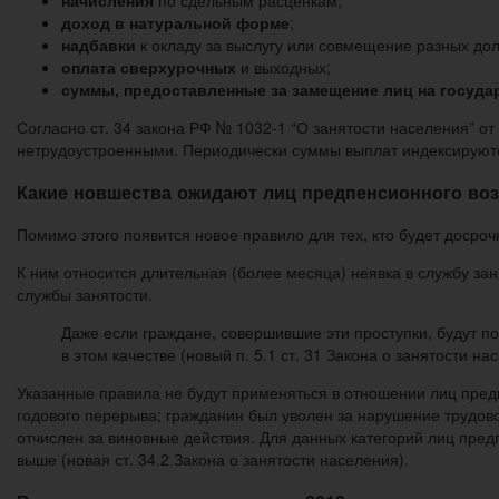
начисления
по сдельным расценкам;
доход в натуральной форме
;
надбавки
к окладу за выслугу или совмещение разных до
оплата сверхурочных
и выходных;
суммы, предоставленные за замещение лиц на госуда
Согласно ст. 34 закона РФ № 1032-1 “О занятости населения” о
нетрудоустроенными. Периодически суммы выплат индексируютс
Какие новшества ожидают лиц предпенсионного возр
Помимо этого появится новое правило для тех, кто будет досрочн
К ним относится длительная (более месяца) неявка в службу за
службы занятости.
Даже если граждане, совершившие эти проступки, будут п
в этом качестве (новый п. 5.1 ст. 31 Закона о занятости на
Указанные правила не будут применяться в отношении лиц пред
годового перерыва; гражданин был уволен за нарушение трудов
отчислен за виновные действия. Для данных категорий лиц пре
выше (новая ст. 34.2 Закона о занятости населения).