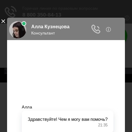
Права россиян
Права граждан России
Меню
Главная
Военное право
Трудовое право
Медицинское право